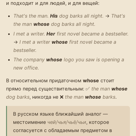
и подходит и для людей, и для вещей:
That's the man.
His
dog barks all night.
→
That's
the man
whose
dog barks all night.
I met a writer.
Her
first novel became a bestseller.
→
I met a writer
whose
first novel became a
bestseller.
The company
whose
logo you saw is opening a
new office.
В относительном придаточном
whose
стоит
прямо перед существительным: ✅
the man
whose
dog barks
, никогда не ❌
the man
whose
barks
.
В русском языке ближайший аналог —
местоимение
чей/чья/чьё/чьи
, которое
согласуется с обладаемым предметом в