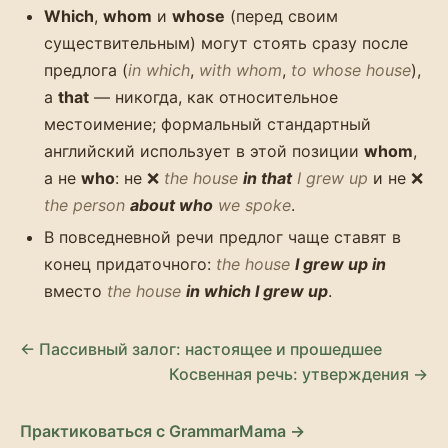
Which
,
whom
и
whose
(перед своим
существительным) могут стоять сразу после
предлога (
in which
,
with whom
,
to whose house
),
а
that
— никогда, как относительное
местоимение; формальный стандартный
английский использует в этой позиции
whom
,
а не
who
: не ❌
the house
in that
I grew up
и не ❌
the person
about who
we spoke
.
В повседневной речи предлог чаще ставят в
конец придаточного:
the house
I grew up in
вместо
the house
in which I grew up
.
← Пассивный залог: настоящее и прошедшее
Косвенная речь: утверждения →
Практиковаться с GrammarMama →