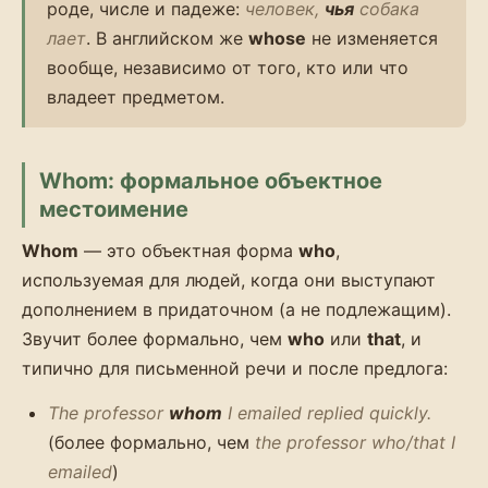
роде, числе и падеже:
человек,
чья
собака
лает
. В английском же
whose
не изменяется
вообще, независимо от того, кто или что
владеет предметом.
Whom: формальное объектное
местоимение
Whom
— это объектная форма
who
,
используемая для людей, когда они выступают
дополнением в придаточном (а не подлежащим).
Звучит более формально, чем
who
или
that
, и
типично для письменной речи и после предлога:
The professor
whom
I emailed replied quickly.
(более формально, чем
the professor who/that I
emailed
)