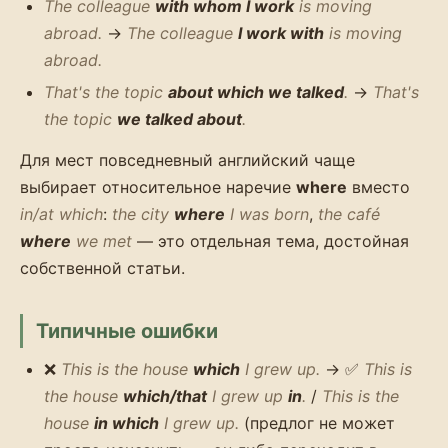
The colleague
with whom I work
is moving
abroad.
→
The colleague
I work with
is moving
abroad.
That's the topic
about which we talked
.
→
That's
the topic
we talked about
.
Для мест повседневный английский чаще
выбирает относительное наречие
where
вместо
in/at which
:
the city
where
I was born
,
the café
where
we met
— это отдельная тема, достойная
собственной статьи.
Типичные ошибки
❌
This is the house
which
I grew up.
→ ✅
This is
the house
which/that
I grew up
in
.
/
This is the
house
in which
I grew up.
(предлог не может