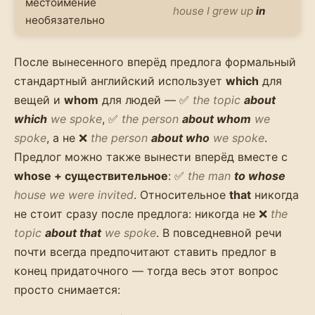
местоимение
house I grew up
in
необязательно
После вынесенного вперёд предлога формальный
стандартный английский использует
which
для
вещей и
whom
для людей — ✅
the topic
about
which
we spoke
, ✅
the person
about whom
we
spoke
, а не ❌
the person
about who
we spoke
.
Предлог можно также вынести вперёд вместе с
whose + существительное
: ✅
the man
to whose
house we were invited
. Относительное
that
никогда
не стоит сразу после предлога: никогда не ❌
the
topic
about that
we spoke
. В повседневной речи
почти всегда предпочитают ставить предлог в
конец придаточного — тогда весь этот вопрос
просто снимается: