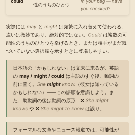
could
in your bag — have
性のうちのひとつ
you checked?
実際には
may
と
might
は頻繁に入れ替えて使われる。
違いは微妙であり、絶対的ではない。
Could
は複数の可
能性のうちのひとつを挙げるとき、または相手がまだ気
づいていない選択肢を示すときに登場しやすい。
日本語の「かもしれない」は文末に来るが、英語
の
may / might / could
は主語のすぐ後、動詞の
前に置く。
She
might
know.
（彼女は知っている
かもしれない）——この語順を意識しよう。ま
た、助動詞の後は動詞の原形：❌
She might
knows
や ❌
She might to know
は誤り。
フォーマルな文章やニュース報道では、可能性が