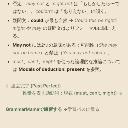
否定：
may not
と
might not
は「もしかしたら〜で
はない」。
couldn't
は「ありえない」に傾く。
疑問文：
could
が最も自然 →
Could this be right?
might
や
may
の疑問文はよりフォーマルに聞こえ
る。
May not
には2つの意味がある：可能性（
She may
not be home
）と禁止（
You may not enter
）。
must
、
can't
、
might
を使った論理的な推論について
は
Modals of deduction: present
を参照。
← 過去完了 (Past Perfect)
推量を表す助動詞：現在 (must, can't, might) →
GrammarMamaで練習する →
学習パスに戻る