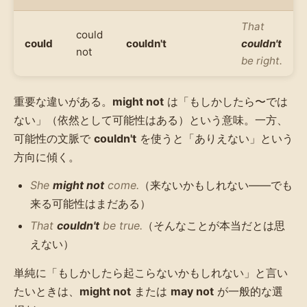
That
could
could
couldn't
couldn't
not
be right.
重要な違いがある。
might not
は「もしかしたら〜では
ない」（依然として可能性はある）という意味。一方、
可能性の文脈で
couldn't
を使うと「ありえない」という
方向に傾く。
She
might not
come.
（来ないかもしれない——でも
来る可能性はまだある）
That
couldn't
be true.
（そんなことが本当だとは思
えない）
単純に「もしかしたら起こらないかもしれない」と言い
たいときは、
might not
または
may not
が一般的な選