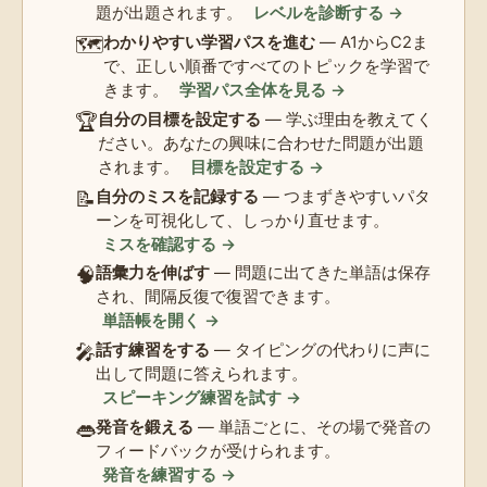
題が出題されます。
レベルを診断する →
🗺️
わかりやすい学習パスを進む
— A1からC2ま
で、正しい順番ですべてのトピックを学習で
きます。
学習パス全体を見る →
🏆
自分の目標を設定する
— 学ぶ理由を教えてく
ださい。あなたの興味に合わせた問題が出題
されます。
目標を設定する →
📝
自分のミスを記録する
— つまずきやすいパタ
ーンを可視化して、しっかり直せます。
ミスを確認する →
🧠
語彙力を伸ばす
— 問題に出てきた単語は保存
され、間隔反復で復習できます。
単語帳を開く →
🎤
話す練習をする
— タイピングの代わりに声に
出して問題に答えられます。
スピーキング練習を試す →
👄
発音を鍛える
— 単語ごとに、その場で発音の
フィードバックが受けられます。
発音を練習する →