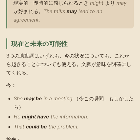
現実的・即時的に感じられるとき
might
より
may
が好まれる。
The talks
may
lead to an
agreement.
現在と未来の可能性
3つの助動詞はいずれも、今の状況についても、これか
ら起きることについても使える。文脈が意味を明確にし
てくれる。
今：
She
may be
in a meeting.
（今この瞬間、もしかした
ら）
He
might have
the information.
That
could be
the problem.
将来：