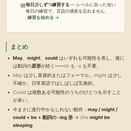
📅
毎日少しずつ練習する
— レベルに合った短い
毎日の練習で、言語の感覚を忘れません。
練習を始める →
まとめ
May
、
might
、
could
はいずれも可能性を表し、後に
は動詞の
原形
が続く——
to
も
-s
も不要。
May
は少し直接的またはフォーマル。
might
は少し
不確か。日常英語ではしばしば互換的。
Could
は複数ある可能性のうちのひとつを示すこと
が多い。
今まさに進行中かもしれない動作：
may / might /
could + be + 動詞の -ing 形
→
She
might be
sleeping
.