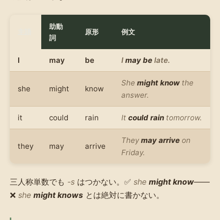
助動
主語
原形
例文
詞
I
may
be
I
may be
late.
She
might know
the
she
might
know
answer.
it
could
rain
It
could rain
tomorrow.
They
may arrive
on
they
may
arrive
Friday.
三人称単数でも
-s
はつかない。✅
she
might know
——
❌
she
might knows
とは絶対に書かない。