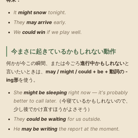
It
might snow
tonight.
They
may arrive
early.
We
could win
if we play well.
今まさに起きているかもしれない動作
何かが今この瞬間、または今ごろ
進行中かもしれない
と
言いたいときは、
may / might / could + be + 動詞の -
ing形
を使う。
She
might be sleeping
right now — it's probably
better to call later.
（今寝ているかもしれないので、
少し後でかけ直すほうがよさそう）
They
could be waiting
for us outside.
He
may be writing
the report at the moment.