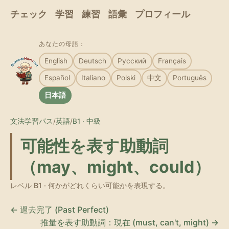
チェック
学習
練習
語彙
プロフィール
あなたの母語：
English
Deutsch
Русский
Français
Español
Italiano
Polski
中文
Português
日本語
文法学習パス
/
英語
/
B1 · 中級
可能性を表す助動詞
（may、might、could）
レベル B1 · 何かがどれくらい可能かを表現する。
← 過去完了 (Past Perfect)
推量を表す助動詞：現在 (must, can't, might) →