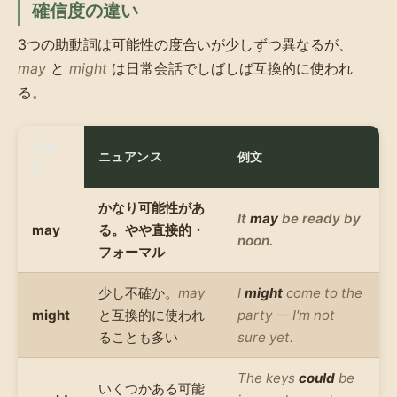
確信度の違い
3つの助動詞は可能性の度合いが少しずつ異なるが、
may
と
might
は日常会話でしばしば互換的に使われ
る。
助動
ニュアンス
例文
詞
かなり可能性があ
It
may
be ready by
may
る。やや直接的・
noon.
フォーマル
少し不確か。
may
I
might
come to the
might
と互換的に使われ
party — I'm not
ることも多い
sure yet.
The keys
could
be
いくつかある可能