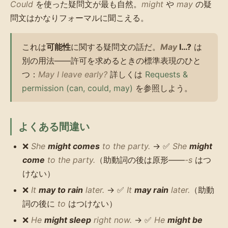
Could
を使った疑問文が最も自然。
might
や
may
の疑
問文はかなりフォーマルに聞こえる。
これは
可能性
に関する疑問文の話だ。
May
I…?
は
別の用法——許可を求めるときの標準表現のひと
つ：
May I leave early?
詳しくは
Requests &
permission (can, could, may)
を参照しよう。
よくある間違い
❌
She
might comes
to the party.
→ ✅
She
might
come
to the party.
（助動詞の後は原形——
-s
はつ
けない）
❌
It
may to rain
later.
→ ✅
It
may rain
later.
（助動
詞の後に
to
はつけない）
❌
He
might sleep
right now.
→ ✅
He
might be