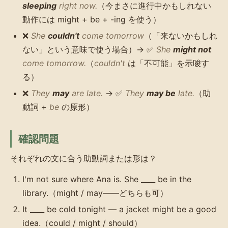
sleeping
right now.
（今まさに進行中かもしれない
動作には might + be + -ing を使う）
❌
She
couldn't
come tomorrow
（「来ないかもしれ
ない」という意味で使う場合）→ ✅
She
might not
come tomorrow.
（
couldn't
は「不可能」を示唆す
る）
❌
They
may
are late.
→ ✅
They
may be
late.
（助
動詞 +
be
の原形）
確認問題
それぞれの文に合う助動詞または形は？
I'm not sure where Ana is. She ____ be in the
library.（might / may——どちらも可）
It ____ be cold tonight — a jacket might be a good
idea.（could / might / should）