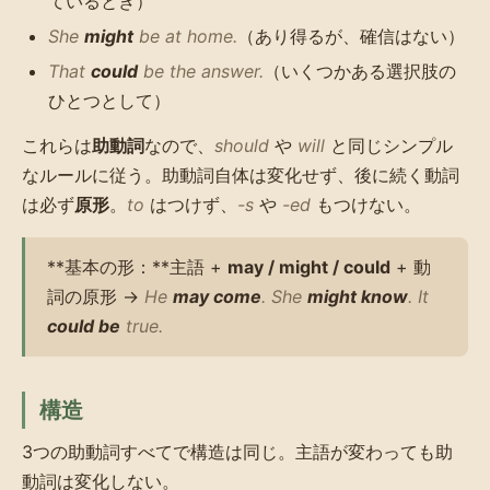
ているとき）
She
might
be at home.
（あり得るが、確信はない）
That
could
be the answer.
（いくつかある選択肢の
ひとつとして）
これらは
助動詞
なので、
should
や
will
と同じシンプル
なルールに従う。助動詞自体は変化せず、後に続く動詞
は必ず
原形
。
to
はつけず、
-s
や
-ed
もつけない。
**基本の形：**主語 +
may / might / could
+ 動
詞の原形 →
He
may come
. She
might know
. It
could be
true.
構造
3つの助動詞すべてで構造は同じ。主語が変わっても助
動詞は変化しない。