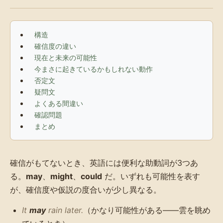
構造
確信度の違い
現在と未来の可能性
今まさに起きているかもしれない動作
否定文
疑問文
よくある間違い
確認問題
まとめ
確信がもてないとき、英語には便利な助動詞が3つあ
る。
may
、
might
、
could
だ。いずれも可能性を表す
が、確信度や仮説の度合いが少し異なる。
It
may
rain later.
（かなり可能性がある——雲を眺め