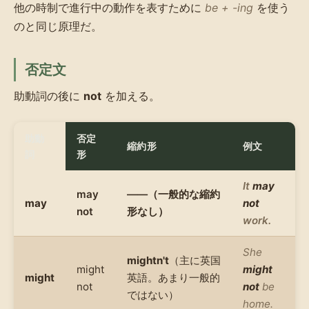
他の時制で進行中の動作を表すために
be + -ing
を使う
のと同じ原理だ。
否定文
助動詞の後に
not
を加える。
助動
否定
縮約形
例文
詞
形
It
may
may
——（一般的な縮約
may
not
not
形なし）
work.
She
mightn't
（主に英国
might
might
might
英語。あまり一般的
not
not
be
ではない）
home.