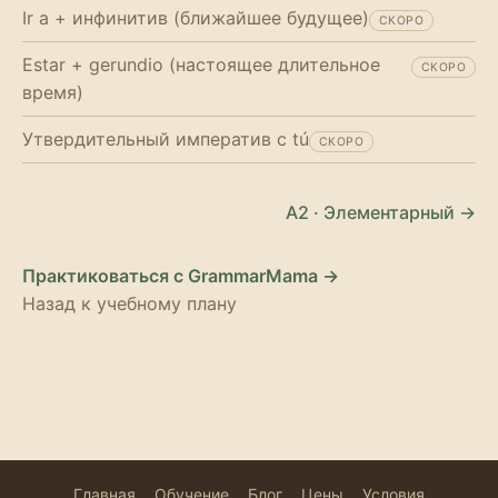
Ir a + инфинитив (ближайшее будущее)
СКОРО
Estar + gerundio (настоящее длительное
СКОРО
время)
Утвердительный императив с tú
СКОРО
A2 · Элементарный →
Практиковаться с GrammarMama →
Назад к учебному плану
Главная
Обучение
Блог
Цены
Условия