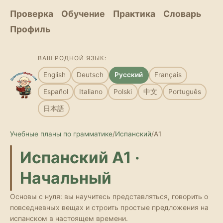
Проверка
Обучение
Практика
Словарь
Профиль
ВАШ РОДНОЙ ЯЗЫК:
English
Deutsch
Русский
Français
Español
Italiano
Polski
中文
Português
日本語
Учебные планы по грамматике
/
Испанский
/
A1
Испанский A1 ·
Начальный
Основы с нуля: вы научитесь представляться, говорить о
повседневных вещах и строить простые предложения на
испанском в настоящем времени.