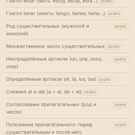
Глагол estar (быть: estoy, estás, está…)
СКОРО
Глагол tener (иметь: tengo, tienes, tiene…)
СКОРО
Род существительных (мужской и
СКОРО
женский)
Множественное число существительных
СКОРО
Неопределённые артикли (un, una, unos,
СКОРО
unas)
Определённые артикли (el, la, los, las)
СКОРО
Слияния al и del (a + el, de + el)
СКОРО
Согласование прилагательных (род и
СКОРО
число)
Положение прилагательного: перед
СКОРО
существительным и после него